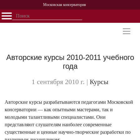
Московская консерватория
Открыть - закрыть
Главная
События
Афиша
Учеба
Наука
Структура
Персоналии
История
Партнерство
Авторские курсы 2010-2011 учебного
года
1 сентября 2010 г.
|
Курсы
Авторские курсы разрабатываются педагогами Московской
консерватории — как опытными мастерами, так и
молодыми талантливыми специалистами. Они
представляют слушателям наиболее современные
существенные и ценные научно-творческие разработки по
различным дисциплинам: