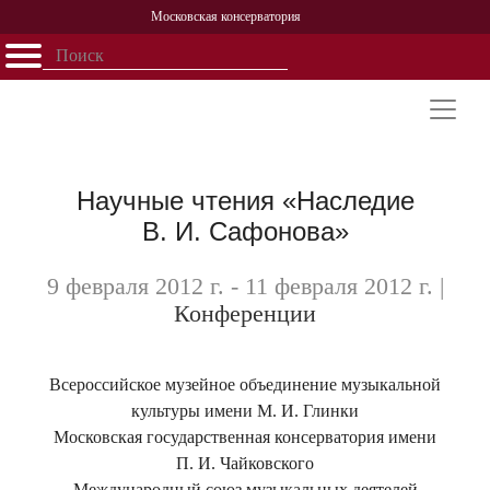
Московская консерватория
Открыть - закрыть
Главная
События
Афиша
Учеба
Наука
Структура
Персоналии
История
Партнерство
Научные чтения «Наследие
В. И. Сафонова»
9 февраля 2012 г. - 11 февраля 2012 г.
|
Конференции
Всероссийское музейное объединение музыкальной
культуры имени М. И. Глинки
Московская государственная консерватория имени
П. И. Чайковского
Международный союз музыкальных деятелей