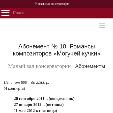
Московская консерватория
Открыть - закрыть
Главная
События
Афиша
Учеба
Наука
Структура
Персоналии
История
Партнерство
Абонемент № 10. Романсы
композиторов «Могучей кучки»
Малый зал консерватории
|
Абонементы
Цена: от 800 – до 2.500 р.
(4 концерта)
26 сентября
2011 г.
(понедельник)
27 января
2012 г.
(пятница)
11 мая
2012 г.
(пятница)