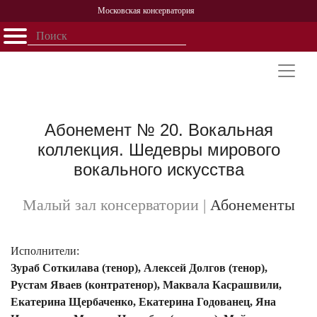
Московская консерватория
Открыть - закрыть
Главная
События
Афиша
Учеба
Наука
Структура
Персоналии
История
Партнерство
Абонемент № 20. Вокальная
коллекция. Шедевры мирового
вокального искусства
Малый зал консерватории
|
Абонементы
Исполнители:
Зураб Соткилава (тенор), Алексей Долгов (тенор),
Рустам Яваев (контратенор), Маквала Касрашвили,
Екатерина Щербаченко, Екатерина Годованец, Яна