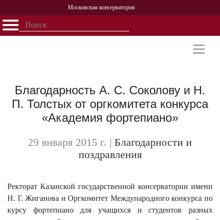
Московская консерватория
Открыть - закрыть
Главная
События
Афиша
Учеба
Наука
Структура
Персоналии
История
Партнерство
Благодарность А. С. Соколову и Н.
П. Толстых от оргкомитета конкурса
«Академия фортепиано»
29 января 2015 г.
|
Благодарности и
поздравления
Ректорат Казанской государственной консерватории имени
Н. Г. Жиганова и Оргкомитет Международного конкурса по
курсу фортепиано для учащихся и студентов разных