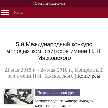
Московская консерватория
Открыть - закрыть
Главная
События
Афиша
Учеба
Наука
Структура
Персоналии
История
Партнерство
5-й Международный конкурс
молодых композиторов имени Н. Я.
Мясковского
21 мая 2018 г. - 24 мая 2018 г., Концертный
зал имени Н.Я. Мясковского
|
Конкурсы
Положение о конкурсе...
Международный конкурс молодых
композиторов имени