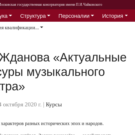
осковская государственная консерватория имени П.И.Чайковского
ука
Структура
Персоналии
История
я квалификации...
. Жданова «Актуальные
уры музыкального
атра»
 4 октября 2020 г.
|
Курсы
характеров разных исторических эпох и народов.