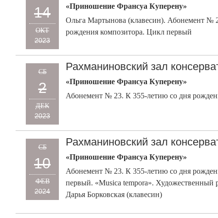
«Приношение Франсуа Куперену»
14
Ольга Мартынова (клавесин). Абонемент № 2
ОКТ
рождения композитора. Цикл первый
2023
Рахманиновский зал консерва
СБ
«Приношение Франсуа Куперену»
2
Абонемент № 23. К 355-летию со дня рожде
ДЕК
2023
Рахманиновский зал консерва
СБ
«Приношение Франсуа Куперену»
10
Абонемент № 23. К 355-летию со дня рожден
ФЕВ
первый. «Musica tempora». Художественный 
2024
Дарья Борковская (клавесин)