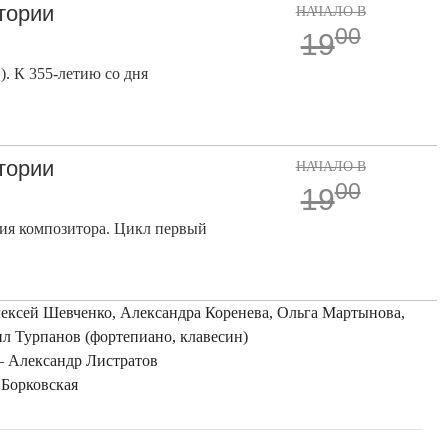
тории
НАЧАЛО В
00
19
. К 355-летию со дня
тории
НАЧАЛО В
00
19
ния композитора. Цикл первый
ексей Шевченко, Александра Коренева, Ольга Мартынова,
л Турпанов (фортепиано, клавесин)
– Александр Листратов
 Борковская