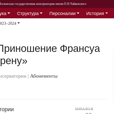
осковская государственная консерватория имени П.И.Чайковского
ука
Структура
Персоналии
История
2023–2024
Приношение Франсуа
рену»
онсерватории
|
Абонементы
тории
НАЧАЛО В