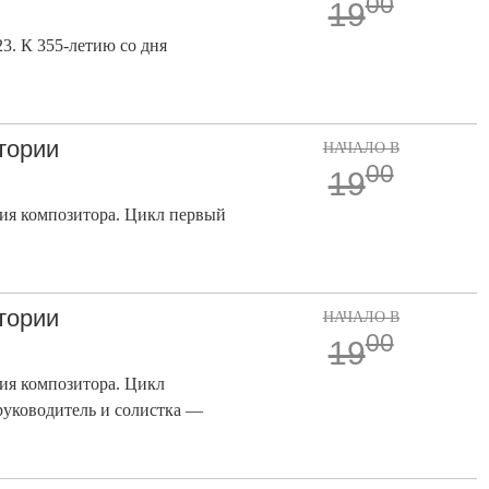
00
19
3. К 355-летию со дня
тории
НАЧАЛО В
00
19
ния композитора. Цикл первый
тории
НАЧАЛО В
00
19
ия композитора. Цикл
руководитель и солистка —