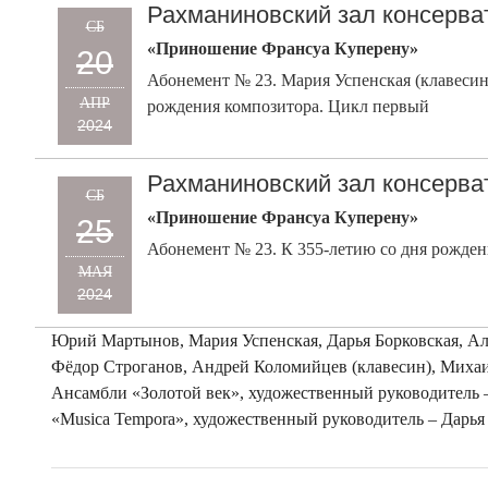
Рахманиновский зал консерва
СБ
«Приношение Франсуа Куперену»
20
Абонемент № 23. Мария Успенская (клавесин)
АПР
рождения композитора. Цикл первый
2024
Рахманиновский зал консерва
СБ
«Приношение Франсуа Куперену»
25
Абонемент № 23. К 355-летию со дня рожде
МАЯ
2024
Юрий Мартынов, Мария Успенская, Дарья Борковская, Ал
Фёдор Строганов, Андрей Коломийцев (клавесин), Михаи
Ансамбли «Золотой век», художественный руководитель 
«Musica Tempora», художественный руководитель – Дарья