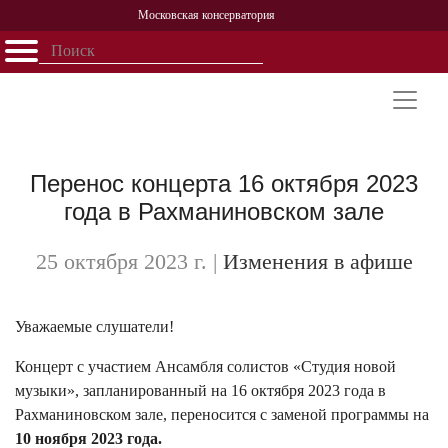
Московская консерватория
Открыть - закрыть
Главная
События
Афиша
Учеба
Наука
Структура
Персоналии
История
Партнерство
Перенос концерта 16 октября 2023
года в Рахманиновском зале
25 октября 2023 г.
|
Изменения в афише
Уважаемые слушатели!
Концерт с участием Ансамбля солистов «Студия новой
музыки», запланированный на 16 октября 2023 года в
Рахманиновском зале, переносится с заменой программы на
10 ноября 2023 года.