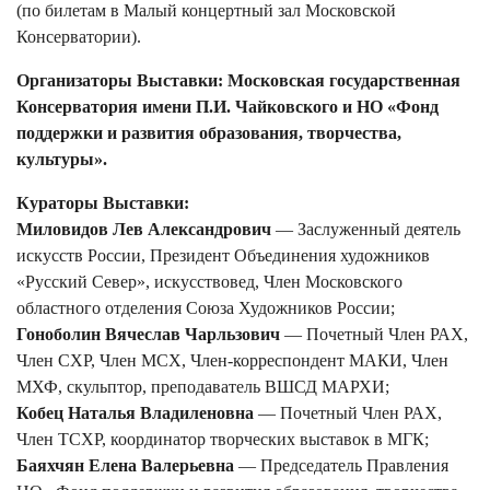
(по билетам в Малый концертный зал Московской
Консерватории).
Организаторы Выставки:
Московская государственная
Консерватория имени П.И. Чайковского и НО «Фонд
поддержки и развития образования, творчества,
культуры».
Кураторы Выставки:
Миловидов Лев Александрович
— Заслуженный деятель
искусств России, Президент Объединения художников
«Русский Север», искусствовед, Член Московского
областного отделения Союза Художников России;
Гоноболин Вячеслав Чарльзович
— Почетный Член РАХ,
Член СХР, Член МСХ, Член-корреспондент МАКИ, Член
МХФ, скульптор, преподаватель ВШСД МАРХИ;
Кобец Наталья Владиленовна
— Почетный Член РАХ,
Член ТСХР, координатор творческих выставок в МГК;
Баяхчян Елена Валерьевна
— Председатель Правления