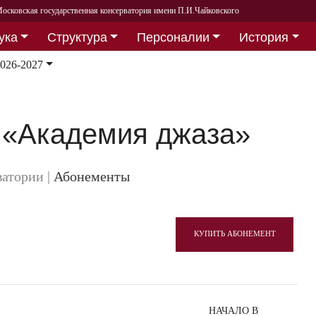
осковская государственная консерватория имени П.И.Чайковского
ука
Структура
Персоналии
История
026-2027
 «Академия джаза»
ватории
|
Абонементы
КУПИТЬ АБОНЕМЕНТ
НАЧАЛО В