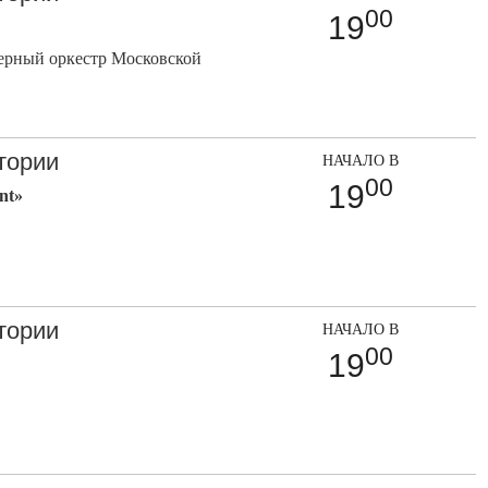
00
19
ерный оркестр Московской
тории
НАЧАЛО В
00
19
nt»
тории
НАЧАЛО В
00
19