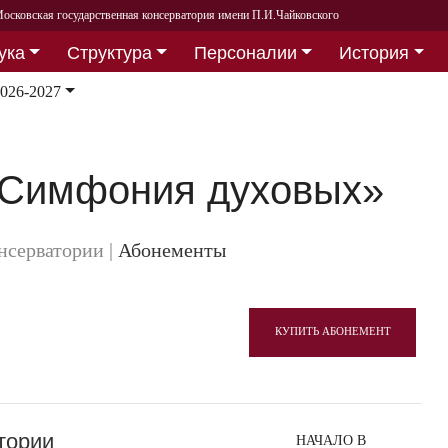
осковская государственная консерватория имени П.И.Чайковского
ука
Структура
Персоналии
История
026-2027
«Симфония духовых»
онсерватории
|
Абонементы
КУПИТЬ АБОНЕМЕНТ
тории
НАЧАЛО В