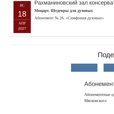
Рахманиновский зал консерва
ВС
Моцарт. Шедевры для духовых
18
Абонемент № 26. «Симфония духовых»
АПР
2027
Поде
Абонемент
Абонементные ци
Мясковского