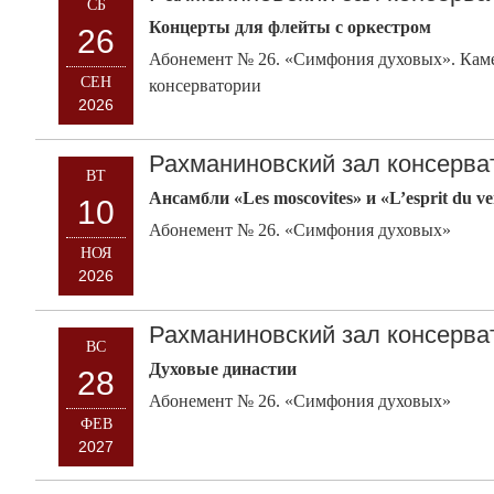
СБ
Концерты для флейты с оркестром
26
Абонемент № 26. «Симфония духовых». Кам
СЕН
консерватории
2026
Рахманиновский зал консерва
ВТ
Ансамбли «Les moscovites» и «L’esprit du ve
10
Абонемент № 26. «Симфония духовых»
НОЯ
2026
Рахманиновский зал консерва
ВС
Духовые династии
28
Абонемент № 26. «Симфония духовых»
ФЕВ
2027