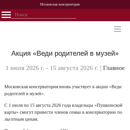
Московская консерватория
Открыть - закрыть
Главная
События
Афиша
Учеба
Наука
Структура
Персоналии
История
Партнерство
Акция «Веди родителей в музей»
1 июля 2026 г. - 15 августа 2026 г.
|
Главное
Московская консерватория вновь участвует в акции «Веди
родителей в музей».
С 1 июля по 15 августа 2026 года владельцы «Пушкинской
карты» смогут привести членов семьи в консерваторию по
льготным ценам.