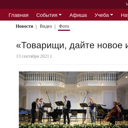
М
Главная
События
Афиша
Учеба
На
Партнерство
Новости
Видео
Фото
«Товарищи, дайте новое и
13 сентября 2021 г.