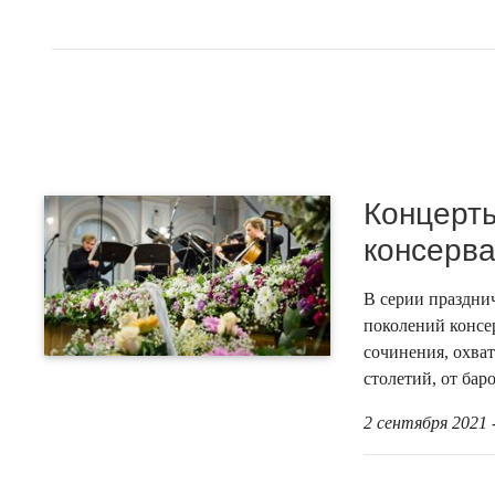
Концерты
консерва
В серии праздни
поколений консе
сочинения, охва
столетий, от бар
2 сентября 2021 