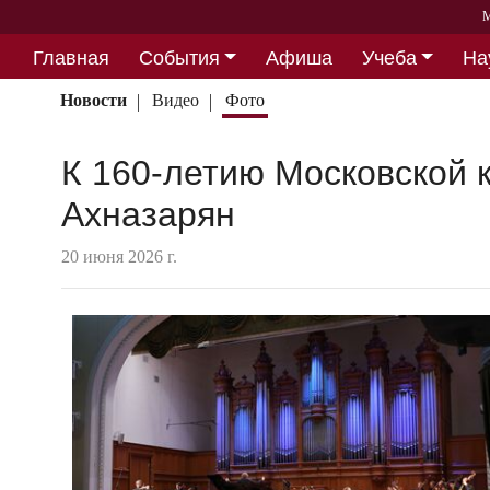
М
Главная
События
Афиша
Учеба
На
Партнерство
Новости
Видео
Фото
К 160-летию Московской 
Ахназарян
20 июня 2026 г.