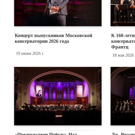
Концерт выпускников Московской
К 160-лет
консерватории 2026 года
консерват
Франтц
19 июня 2026 г.
18 мая 2026 
«Предчувствие Победы. Над
Дж. Росси