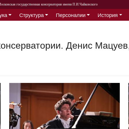
осковская государственная консерватория имени П.И.Чайковского
ука
Структура
Персоналии
История
консерватории. Денис Мацуев