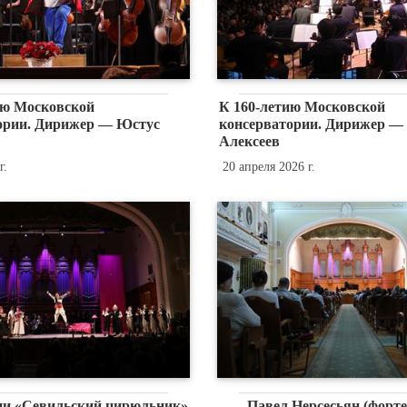
ию Московской
К 160-летию Московской
ории. Дирижер — Юстус
консерватории. Дирижер —
Алексеев
г.
20 апреля 2026 г.
ни «Севильский цирюльник»
Павел Нерсесьян (форте