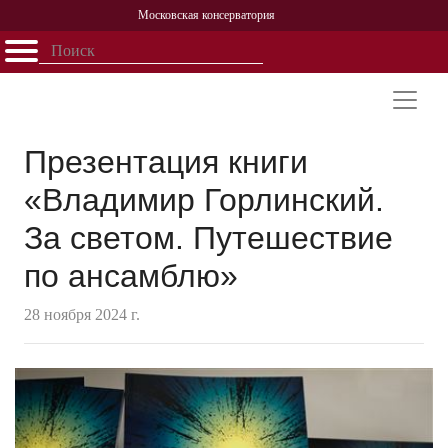
Московская консерватория
Открыть - закрыть
Главная
События
Афиша
Учеба
Наука
Структура
Персоналии
История
Партнерство
Презентация книги
«Владимир Горлинский.
За светом. Путешествие
по ансамблю»
28 ноября 2024 г.