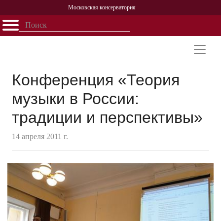
Московская консерватория
Открыть - закрыть
Главная
События
Афиша
Учеба
Наука
Структура
Персоналии
История
Партнерство
Конференция «Теория
музыки в России:
традиции и перспективы»
14 апреля 2011 г.