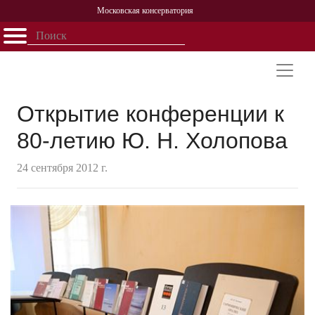
Московская консерватория
Открыть - закрыть
Главная
События
Афиша
Учеба
Наука
Структура
Персоналии
История
Партнерство
Открытие конференции к
80-летию Ю. Н. Холопова
24 сентября 2012 г.