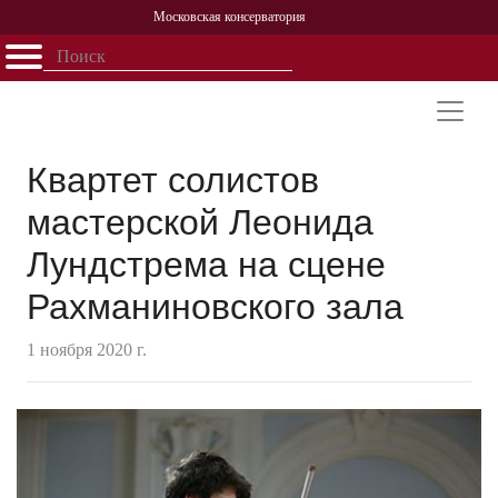
Московская консерватория
Открыть - закрыть
Главная
События
Афиша
Учеба
Наука
Структура
Персоналии
История
Партнерство
Квартет солистов
мастерской Леонида
Лундстрема на сцене
Рахманиновского зала
1 ноября 2020 г.