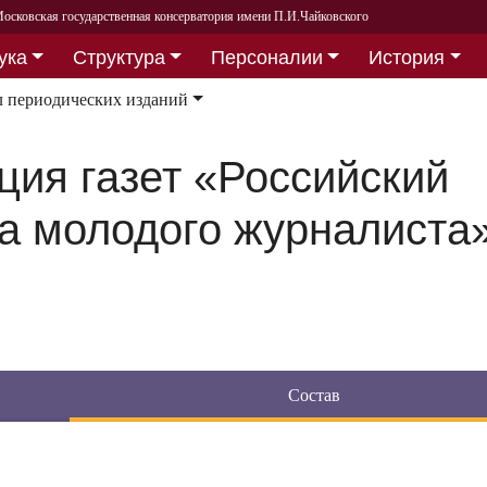
осковская государственная консерватория имени П.И.Чайковского
ука
Структура
Персоналии
История
л периодических изданий
ия газет «Российский
а молодого журналиста
Состав