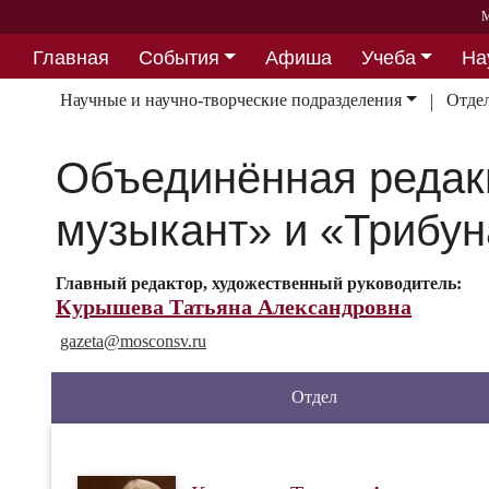
М
Главная
События
Афиша
Учеба
На
Партнерство
Научные и научно-творческие подразделения
Отде
Объединённая редакц
музыкант» и «Трибун
Главный редактор, художественный руководитель:
Курышева Татьяна Александровна
gazeta@
mosconsv.ru
Отдел