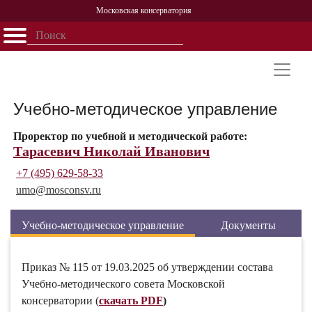
Московская консерватория
Открыть - закрыть
Главная
События
Афиша
Учеба
Наука
Структура
Персоналии
История
Партнерство
Учебно-методическое управление
Проректор по учебной и методической работе:
Тарасевич Николай Иванович
+7 (495) 629-58-33
umo@
mosconsv.ru
Учебно-методическое управление
Документы
Приказ № 115 от 19.03.2025 об утверждении состава
Учебно-методического совета Московской
консерватории (
скачать PDF
)