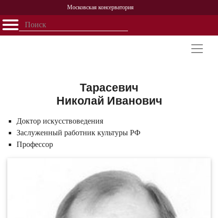
Московская консерватория
Открыть - закрыть
Главная
События
Афиша
Учеба
Наука
Структура
Персоналии
История
Партнерство
Тарасевич
Николай Иванович
Доктор искусствоведения
Заслуженный работник культуры РФ
Профессор