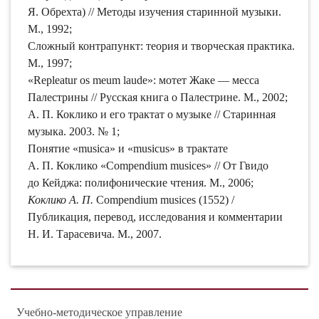
Я. Обрехта) // Методы изучения старинной музыки.
М., 1992;
Сложный контрапункт: теория и творческая практика.
М., 1997;
«Repleatur os meum laude»: мотет Жаке — месса
Палестрины // Русская книга о Палестрине. М., 2002;
А. П. Коклико и его трактат о музыке // Старинная
музыка. 2003. № 1;
Понятие «musica» и «musicus» в трактате
А. П. Коклико «Compendium musices» // От Гвидо
до Кейджа: полифонические чтения. М., 2006;
Коклико А. П.
Compendium musices (1552) /
Публикация, перевод, исследования и комментарии
Н. И. Тарасевича. М., 2007.
Учебно-методическое управление