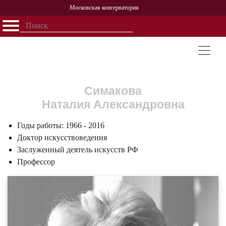
Московская консерватория
Открыть - закрыть
Главная
События
Афиша
Учеба
Наука
Структура
Персоналии
История
Партнерство
Симакова
Наталия Александровна
Годы работы:
1966 - 2016
Доктор искусствоведения
Заслуженный деятель искусств РФ
Профессор