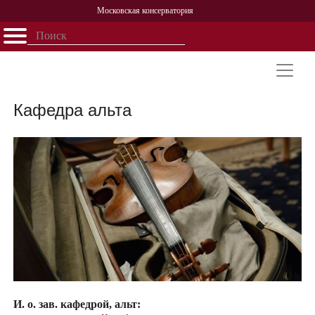
Московская консерватория
Открыть - закрыть
Главная
События
Афиша
Учеба
Наука
Структура
Персоналии
История
Партнерство
Кафедра альта
И. о. зав. кафедрой, альт: