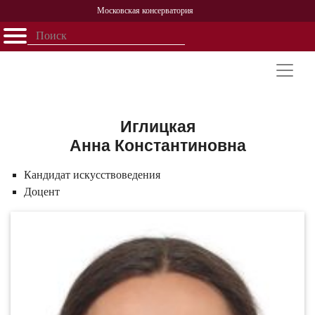
Московская консерватория
Открыть - закрыть
Главная
События
Афиша
Учеба
Наука
Структура
Персоналии
История
Партнерство
Иглицкая
Анна Константиновна
Кандидат искусствоведения
Доцент