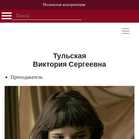
Московская консерватория
Открыть - закрыть
Главная
События
Афиша
Учеба
Наука
Структура
Персоналии
История
Партнерство
Тульская
Виктория Сергеевна
Преподаватель