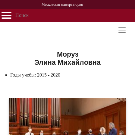
Московская консерватория
Открыть - закрыть
Главная
События
Афиша
Учеба
Наука
Структура
Персоналии
История
Партнерство
Моруз
Элина Михайловна
Годы учебы:
2015 - 2020