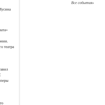
Все события»
Мусина
иата»
онии.
о театра
»
тавил
С
оперы
то