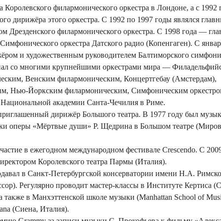
 Королевского филармонического оркестра в Лондоне, а с 1992 
ого дирижёра этого оркестра. С 1992 по 1997 годы являлся глав
 Дрезденского филармонического оркестра. С 1998 года — гл
имфонического оркестра Датского радио (Копенгаген). С январ
жёром и художественным руководителем Балтиморского симфони
пал со многими крупнейшими оркестрами мира — Филадельфий
еским, Венским филармоническим, Концертгебау (Амстердам),
им, Нью-Йоркским филармоническим, Симфоническим оркестро
Национальной академии Санта-Чечилия в Риме.
приглашенный дирижёр Большого театра. В 1977 году был музы
ки оперы «Мёртвые души» Р. Щедрина в Большом театре (Миров
участие в ежегодном международном фестивале Crescendo. С 2009
иректором Королевского театра Пармы (Италия).
одавал в Санкт-Петербургской консерватории имени Н.А. Римско
ссор). Регулярно проводит мастер-классы в Институте Кертиса (Cu
, а также в Манхэттенской школе музыки (Manhattan School of Mus
ana (Сиена, Италия).
емию Grammy за записи музыки С. Прокофьева к фильму «Алекс