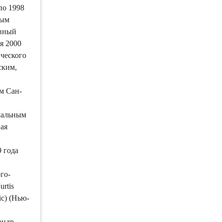
по 1998
ным
авный
я 2000
ческого
ским,
м Сан-
кальным
ая
 года
го-
rtis
ic) (Нью-
андр