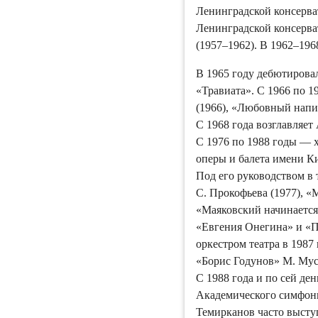
Ленинградской консерват
Ленинградской консерв
(1957–1962). В 1962–196
В 1965 году дебютирова
«Травиата». С 1966 по 
(1966), «Любовный напит
С 1968 года возглавляе
С 1976 по 1988 годы ― 
оперы и балета имени К
Под его руководством в
С. Прокофьева (1977), «
«Маяковский начинается
«Евгения Онегина» и «П
оркестром театра в 1987
«Борис Годунов» М. Мус
С 1988 года и по сей д
Академического симфони
Темирканов часто выступ