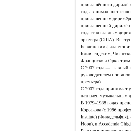
приглашённого дирижёра
годы занимал пост главн
приглашенным дирижёром
приглашенный дирижёр С
года стал главным дири
оркестра (США). Высту
Берлинским филармонич
Кливлендским, Чикагск
Франциско и Оркестром 
C 2007 года — главный 
руководителем постанов
премьера).
С 2007 года принимает 
назначен музыкальным д
В 1979–1988 годах преп
Корсакова (с 1986 профе
Institute) (Филадельфия)
Йорк), в Acсademia Chigi
Был номинирован на пр