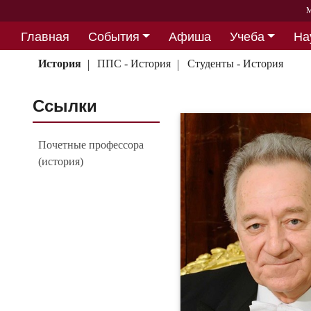
М
Главная
События
Афиша
Учеба
На
Партнерство
История
ППС - История
Студенты - История
Ссылки
Почетные профессора
(история)