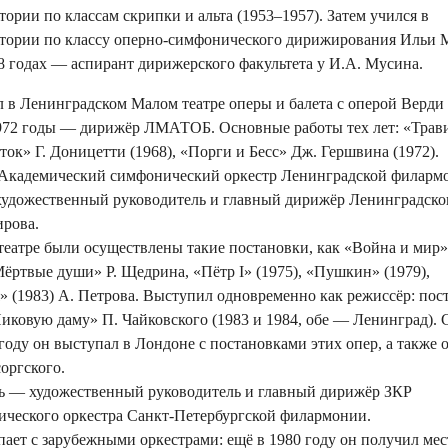
ории по классам скрипки и альта (1953–1957). Затем учился в
атории по классу оперно-симфонического дирижирования Ильи 
8 годах — аспирант дирижерского факультета у И.А. Мусина.
л в Ленинградском Малом театре оперы и балета с оперой Верди
1972 годы — дирижёр ЛМАТОБ. Основные работы тех лет: «Трав
ок» Г. Доницетти (1968), «Порги и Бесс» Дж. Гершвина (1972).
т Академический симфонический оркестр Ленинградской филарм
художественный руководитель и главный дирижёр Ленинградског
ирова.
 театре были осуществлены такие постановки, как «Война и мир
Мёртвые души» Р. Щедрина, «Пётр I» (1975), «Пушкин» (1979),
» (1983) А. Петрова. Выступил одновременно как режиссёр: пос
иковую даму» П. Чайковского (1983 и 1984, обе — Ленинград). 
 году он выступал в Лондоне с постановками этих опер, а также 
оргского.
ень — художественный руководитель и главный дирижёр ЗКР
ческого оркестра Санкт-Петербургской филармонии.
ает с зарубежными оркестрами: ещё в 1980 году он получил мес