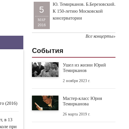
Ю. Темирканов. Б.Березовский.
5
К 150-летию Московской
консерватории
МАР
2016
Все концерты»
События
Ушел из жизни Юрий
Темирканов
2 ноября 2023 г.
Мастер-класс Юрия
о (2016)
Темирканова
26 марта 2019 г.
т, в 13
коле при