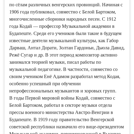
по сёлам различных венгерских провинций. Начиная с
1906 года публиковал, совместно с Белой Бартоком,
многочисленные сборники народных песен. С 1912
года Кодай — профессор Музыкальной академии в
Будапеште. Среди его учеников были такие в будущем
известные деятели музыкальной культуры, как Габор
Дарваш, Антал Дорати, Золтан Гардоньи, Дьюла Давид,
Режё Сугар и др. В этот период композитор активно
занимался теорией музыки, писал работы по
музыкальной педагогике. В частности, совместно со
своим учеником Енё Адамом разработал метод Кодая,
особенно успешный при обучении
непрофессиональных музыкантов и хоровых групп.
В годы Первой мировой войны Кодай, совместно с
Белой Бартоком, работал в секторе музыки отдела
прессы военного министерства Австро-Венгрии в
Будапеште. В 1919 году правительство Венгерской
советской республики назначило его вице-президентом
Музыкальной академии, переименованной в Высшую