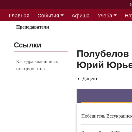
М
Главная
События
Афиша
Учеба
На
Партнерство
Преподаватели
Ссылки
Полубелов
Кафедра клавишных
Юрий Юрь
инструментов
Доцент
Победитель Всеукраинск