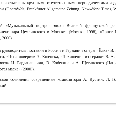
ыли отмечены крупными отечественными периодическими изд
й (OpernWelt, Frankfurter Allgemeine Zeitung, New–York Times, 
ей «Музыкальный портрет эпохи Великой французской ре
Александра Цемлинского в Москве» (Москва, 1998), «Эрнст
 2000).
о руководителя поставил в России и Германии оперы «Ёлка» В. 
о, «Цена доверия» Э. Кшенека, «Похищение из сераля» В. А.
мого» И. Барданашвили, В. Кобекина и А. Щетинского (Нац
тая маска» (2000)).
свои сочинения современные композиторы А. Вустин, Л. Го
кий.