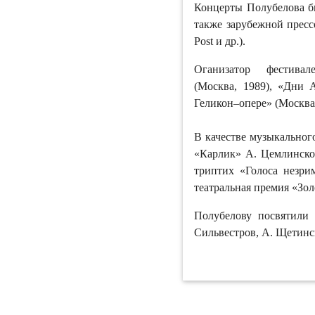
Концерты Полубелова б
также зарубежной прессо
Post и др.).
Оганизатор фестивал
(Москва, 1989), «Дни 
Геликон–опере» (Москва,
В качестве музыкальног
«Карлик» А. Цемлинског
триптих «Голоса незри
театральная премия «Золо
Полубелову посвятили 
Сильвестров, А. Щетинс