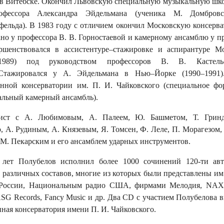
а в Витебске. Окончил Львовскую специальную музыкальную шко
фессора Александра Эйдельмана (ученика М. Домбровс
фельда). В 1983 году с отличием окончил Московскую консерв
но у профессора В. В. Горностаевой и камерному ансамблю у п
шенствовался в ассистентуре–стажировке и аспирантуре Мо
6–1989) под руководством профессоров В. В. Кастел
Стажировался у А. Эйдельмана в Нью–Йорке (1990–1991)
енной консерватории им. П. И. Чайковского (специальное фо
альный камерный ансамбль).
ист с А. Любимовым, А. Палеем, Ю. Башметом, Т. Гринд
 А. Рудиным, А. Князевым, Я. Томсен, Ф. Леле, П. Морагезом, 
, М. Пекарским и его ансамблем ударных инструментов.
 лет Полубелов исполнил более 1000 сочинений 120-ти авт
 различных составов, многие из которых были представлены им
 России, Национальным радио США, фирмами Мелодия, NA
 ASG Records, Fancy Music и др. Два CD с участием Полубелова 
ная консерватория имени П. И. Чайковского.