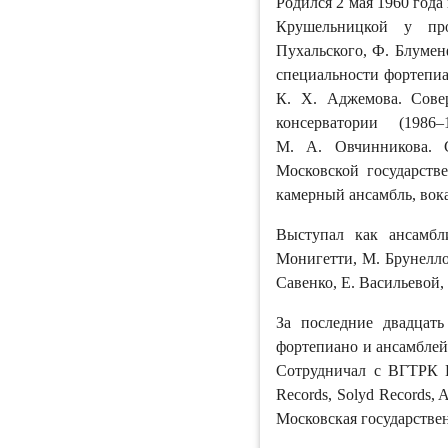
Родился 2 мая 1960 год
Крушельницкой у про
Пухальского, Ф. Блумен
специальности фортепиа
К. Х. Аджемова. Совер
консерватории (198
М. А. Овчинникова. 
Московской государств
камерный ансамбль, вок
Выступал как ансамбл
Монигетти, М. Брунелло,
Савенко, Е. Васильевой
За последние двадцать
фортепиано и ансамблей
Сотрудничал с ВГТРК
Records, Solyd Records,
Московская государствен