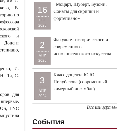
лу им. С.
«Моцарт, Шуберт, Бузони.
16
кого, В.
Сонаты для скрипки и
аторию по
фортепиано»
ОКТ
рофессора
2025
сковской
ьского и
Факультет исторического и
2
. Доцент
современного
ртепиано,
исполнительского искусства
АПР
2025
енко, И.
Класс доцента Ю.Ю.
Н. Ли, С.
3
Полубелова (современный
камерный ансамбль)
АПР
оров для
2024
 впервые.
Все концерты»
XOS, TNC
выпустила
События