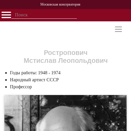
Московская консерватория
Открыть - закрыть
Главная
События
Афиша
Учеба
Наука
Структура
Персоналии
История
Партнерство
Ростропович
Мстислав Леопольдович
Годы работы:
1948 - 1974
Народный артист СССР
Профессор