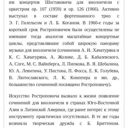
им концертов Шостаковича для виолончели с
оркестром ор. 107 (1959) и ор. 126 (1966). Активно
выступал в составе фортепианного трио с
Э. Г. Гилельсом и Л. Б. Коганом. В 1960-е годы за
короткий срок Ростроповичем были осуществлены не
имевшие тогда аналогов масштабные концертные
циклы, представлявшие собой широкую панораму
музыки для виолончели (сочинения А. И. Хачатуряна и
К. С. Хачатуряна, А. Жоливе, Д. Б. Кабалевского,
А. Соге, М. С. Вайнберга, Л. Пипкова, В. Я. Шебалина,
Ю. А. Левитина, У. Пистона, П. Фосса, Е. К. Голубева,
В. Лютославского, Л. К. Книппера и мн. др.,
большинство сочинений посвящено Ростроповичу).
Искусство Ростроповича вызвало к жизни появление
сочинений для виолончели в странах Юго-Восточной
Азии и Латинской Америки, где ранее интерес к этому
инструменту практически отсутствовал. В те же годы
возникла творческая дружба с Б. Бриттеном.