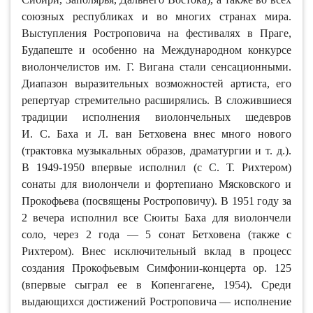
союзных республиках и во многих странах мира.
Выступления Ростроповича на фестивалях в Праге,
Будапеште и особенно на Международном конкурсе
виолончелистов им. Г. Вигана стали сенсационными.
Диапазон выразительных возможностей артиста, его
репертуар стремительно расширялись. В сложившиеся
традиции исполнения виолончельных шедевров
И. С. Баха и Л. ван Бетховена внес много нового
(трактовка музыкальных образов, драматургии и т. д.).
В 1949-1950 впервые исполнил (с С. Т. Рихтером)
сонаты для виолончели и фортепиано Мясковского и
Прокофьева (посвящены Ростроповичу). В 1951 году за
2 вечера исполнил все Сюиты Баха для виолончели
соло, через 2 года — 5 сонат Бетховена (также с
Рихтером). Внес исключительный вклад в процесс
создания Прокофьевым Симфонии-концерта ор. 125
(впервые сыграл ее в Копенгагене, 1954). Среди
выдающихся достижений Ростроповича — исполнение