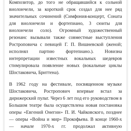
Композитор, до того не обращавшийся к сольной
виолончели, за короткий срок создал для нее ряд
значительных сочинений (Симфония-концерт, Соната
для виолончели и фортепиано, 3 сюиты для
виолончели соло). Огромный художественный
резонанс вызывали также совместные выступления
Ростроповича с певицей Г. П. Вишневской (женой;
исполнял партию фортепиано.). Новизна
интерпретации известных вокальных шедевров
стимулировала появление новых (вокальные циклы
Шостаковича, Бриттена).
В 1962 году на фестивале, посвященном музыке
Шостаковича, Ростропович впервые встал за
дирижерский пульт. Через 6 лет под его руководством в
Большом театре была осуществлена новая постановка
оперы «Евгений Онегин» П. И. Чайковского, позднее
— оперы «Война и мир» Прокофьева. В конце 1960-х
— начале 1970-х гг. продолжал активную