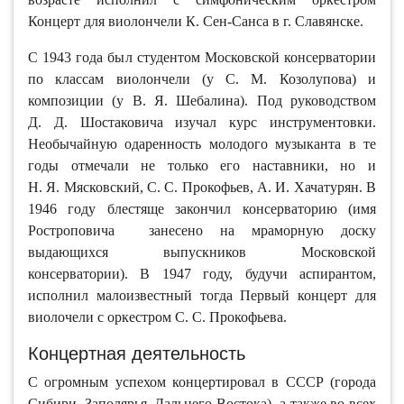
Концерт для виолончели К. Сен-Санса в г. Славянске.
С 1943 года был студентом Московской консерватории
по классам виолончели (у С. М. Козолупова) и
композиции (у В. Я. Шебалина). Под руководством
Д. Д. Шостаковича изучал курс инструментовки.
Необычайную одаренность молодого музыканта в те
годы отмечали не только его наставники, но и
Н. Я. Мясковский, С. С. Прокофьев, А. И. Хачатурян. В
1946 году блестяще закончил консерваторию (имя
Ростроповича занесено на мраморную доску
выдающихся выпускников Московской
консерватории). В 1947 году, будучи аспирантом,
исполнил малоизвестный тогда Первый концерт для
виолочели с оркестром С. С. Прокофьева.
Концертная деятельность
С огромным успехом концертировал в СССР (города
Сибири, Заполярья, Дальнего Востока), а также во всех