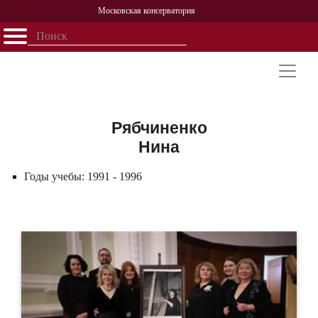
Московская консерватория
Открыть - закрыть
Главная
События
Афиша
Учеба
Наука
Структура
Персоналии
История
Партнерство
Рябчиненко
Нина
Годы учебы:
1991 - 1996