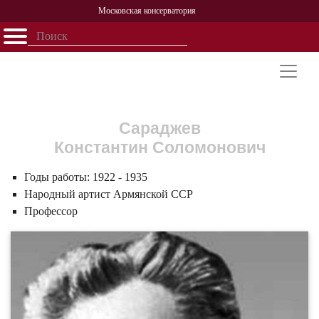
Московская консерватория
Открыть - закрыть
Главная
События
Афиша
Учеба
Наука
Структура
Персоналии
История
Партнерство
Сараджев
Константин Соломонович
Годы работы:
1922 - 1935
Народный артист Армянской ССР
Профессор