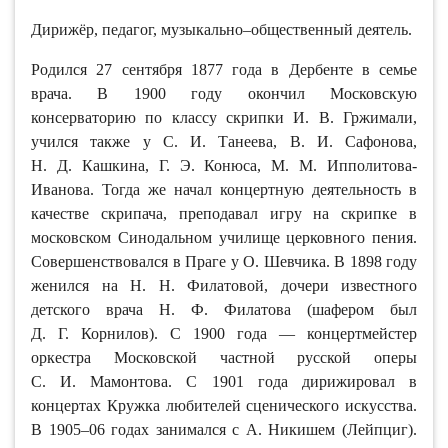
Дирижёр, педагог, музыкально–общественный деятель.
Родился 27 сентября 1877 года в Дербенте в семье
врача. В 1900 году окончил Московскую
консерваторию по классу скрипки И. В. Гржимали,
учился также у С. И. Танеева, В. И. Сафонова,
Н. Д. Кашкина, Г. Э. Конюса, М. М. Ипполитова-
Иванова. Тогда же начал концертную деятельность в
качестве скрипача, преподавал игру на скрипке в
московском Синодальном училище церковного пения.
Совершенствовался в Праге у О. Шевчика. В 1898 году
женился на Н. Н. Филатовой, дочери известного
детского врача Н. Ф. Филатова (шафером был
Д. Г. Корнилов). С 1900 года — концертмейстер
оркестра Московской частной русской оперы
С. И. Мамонтова. С 1901 года дирижировал в
концертах Кружка любителей сценического искусства.
В 1905–06 годах занимался с А. Никишем (Лейпциг).