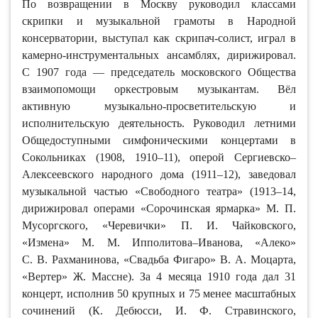
По возвращении в Москву руководил классами
скрипки и музыкальной грамоты в Народной
консерватории, выступал как скрипач-солист, играл в
камерно-инструментальных ансамблях, дирижировал.
С 1907 года — председатель московского Общества
взаимопомощи оркестровым музыкантам. Вёл
активную музыкально-просветительскую и
исполнительскую деятельность. Руководил летними
Общедоступными симфоническими концертами в
Сокольниках (1908, 1910–11), оперой Сергиевско–
Алексеевского народного дома (1911–12), заведовал
музыкальной частью «Свободного театра» (1913–14,
дирижировал операми «Сорочинская ярмарка» М. П.
Мусоргского, «Черевички» П. И. Чайковского,
«Измена» М. М. Ипполитова–Иванова, «Алеко»
С. В. Рахманинова, «Свадьба Фигаро» В. А. Моцарта,
«Вертер» Ж. Массне). За 4 месяца 1910 года дал 31
концерт, исполнив 50 крупных и 75 менее масштабных
сочинений (К. Дебюсси, И. Ф. Стравинского,