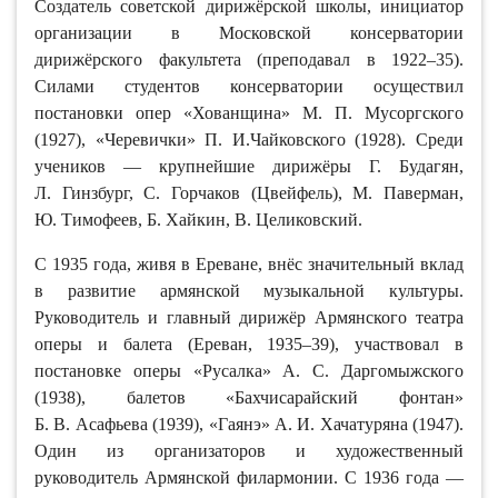
Создатель советской дирижёрской школы, инициатор
организации в Московской консерватории
дирижёрского факультета (преподавал в 1922–35).
Силами студентов консерватории осуществил
постановки опер «Хованщина» М. П. Мусоргского
(1927), «Черевички» П. И.Чайковского (1928). Среди
учеников — крупнейшие дирижёры Г. Будагян,
Л. Гинзбург, С. Горчаков (Цвейфель), М. Паверман,
Ю. Тимофеев, Б. Хайкин, В. Целиковский.
С 1935 года, живя в Ереване, внёс значительный вклад
в развитие армянской музыкальной культуры.
Руководитель и главный дирижёр Армянского театра
оперы и балета (Ереван, 1935–39), участвовал в
постановке оперы «Русалка» А. С. Даргомыжского
(1938), балетов «Бахчисарайский фонтан»
Б. В. Асафьева (1939), «Гаянэ» А. И. Хачатуряна (1947).
Один из организаторов и художественный
руководитель Армянской филармонии. С 1936 года —