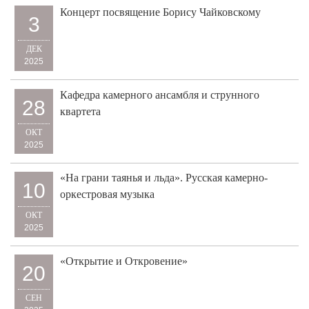
Концерт посвящение Борису Чайковскому
3
ДЕК
2025
Кафедра камерного ансамбля и струнного
28
квартета
ОКТ
2025
«На грани таянья и льда». Русская камерно-
10
оркестровая музыка
ОКТ
2025
«Открытие и Откровение»
20
СЕН