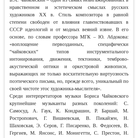
нравственном и эстетическом смыслах русских
художников ХХ в. Стиль композитора в равной
степени свободен от влияния главенствовавших в
СССР идеологий и от модных веяний извне. В его
основе, по словам профессора МГК – Ю. Абдокова:
«воплощение первозданных, специфически
“чайковских“ типов инструментального
интонирования, движения, тектоники, темброво-
акустической оптики и оркестровой живописи,
выражающих не только восхитительную виртуозность
поэтического письма, но, прежде всего, уникальный по
своей чистоте этос художника-мыслителя».
Среди интерпретаторов музыки Бориса Чайковского
крупнейшие музыканты разных поколений: С.
Самосуд, А. Гаук, К. Кондрашин, Р. Баршай, М.
Ростропович, Г. Вишневская, В. Пикайзен, Н.
Шаховская, Э. Серов, Г. Писаренко, В. Федосеев, В.
Гергиев, М. Янсонс, И. Монигетти, С. Престон, Н.