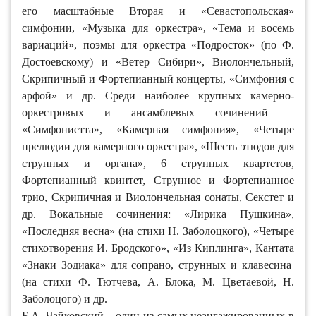
его масштабные Вторая и «Севастопольская»
симфонии, «Музыка для оркестра», «Тема и восемь
вариаций», поэмы для оркестра «Подросток» (по Ф.
Достоевскому) и «Ветер Сибири», Виолончельный,
Скрипичный и Фортепианный концерты, «Симфония с
арфой» и др. Среди наиболее крупных камерно-
оркестровых и ансамблевых сочинений –
«Симфониетта», «Камерная симфония», «Четыре
прелюдии для камерного оркестра», «Шесть этюдов для
струнных и органа», 6 струнных квартетов,
Фортепианный квинтет, Струнное и Фортепианное
трио, Скрипичная и Виолончельная сонаты, Секстет и
др. Вокальные сочинения: «Лирика Пушкина»,
«Последняя весна» (на стихи Н. Заболоцкого), «Четыре
стихотворения И. Бродского», «Из Киплинга», Кантата
«Знаки Зодиака» для сопрано, струнных и клавесина
(на стихи Ф. Тютчева, А. Блока, М. Цветаевой, Н.
Заболоцого) и др.
Б.А. Чайковский – один из самых неангажированных в