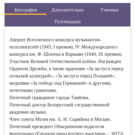
Публикации
Лауреат Всесоюзного конкурса музыкантов-
исполнителей (1945, I премия), IV Международного
конкурса им. Ф. Шопена в Варшаве (1949, IX премия).
Участник Великой Отечественной войны. Награжден
Орденом Дружбы, а также орденами «За заслуги перед
польской культурой», «За заслуги перед Польшей»,
медалями «За победу над Германией» и другими,
почетными грамотами.
Почетный гражданин города Тамбова.
Почетный доктор Белорусской государственной
академии музыки.
Член совета Музея им. А. Н. Скрябина в Москве.
Почетный президент Объединения педагогов
фортепиано (European piano teachers association – ЭПТА
России).
Основатель и президент Рахманиновского Общества