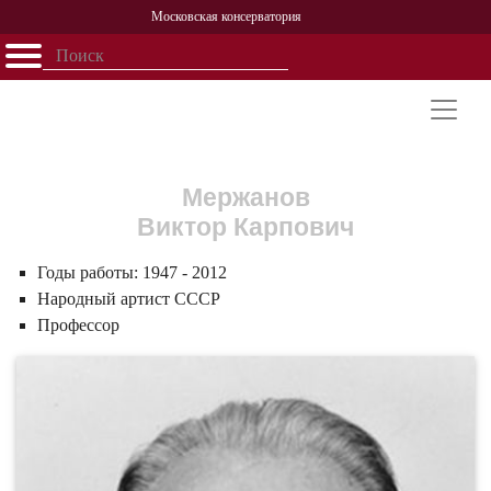
Московская консерватория
Открыть - закрыть
Главная
События
Афиша
Учеба
Наука
Структура
Персоналии
История
Партнерство
Мержанов
Виктор Карпович
Годы работы:
1947 - 2012
Народный артист СССР
Профессор