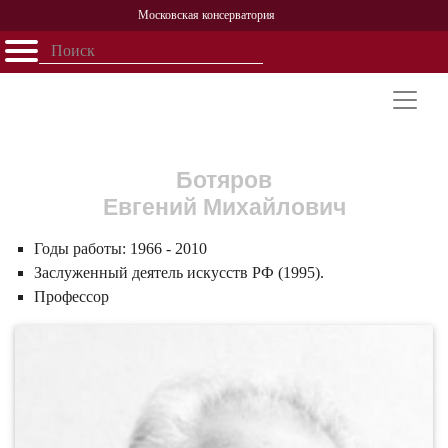
Московская консерватория
Открыть - закрыть
Главная
События
Афиша
Учеба
Наука
Структура
Персоналии
История
Партнерство
Ботяров
Евгений Михайлович
Годы работы:
1966 - 2010
Заслуженный деятель искусств РФ (1995).
Профессор