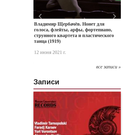
Назад
Вперед
Владимир Щербачёв. Нонет для
голоса, флейты, арфы, фортепиано,
струнного квартета и пластического
танца (1919)
12 июня 2021 г.
все записи »
Записи