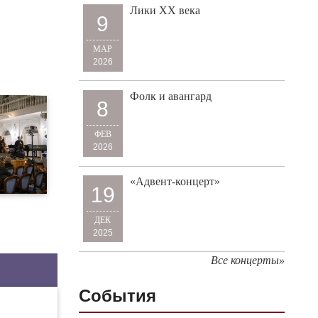
Лики XX века
9
МАР
2026
Фолк и авангард
8
ФЕВ
2026
«Адвент-концерт»
19
ДЕК
2025
Все концерты»
События