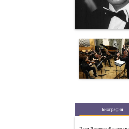
Биография
Член Всероссийского му