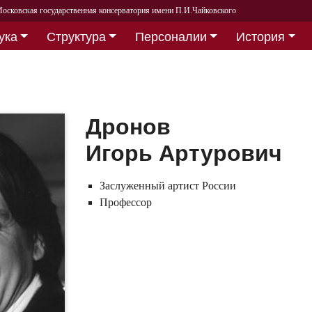
осковская государственная консерватория имени П.И.Чайковского
ука
Структура
Персоналии
История
Дронов
Игорь Артурович
Заслуженный артист России
Профессор