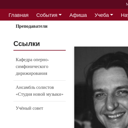
М
Главная
События
Афиша
Учеба
На
Партнерство
Преподаватели
Ссылки
Кафедра оперно-
симфонического
дирижирования
Ансамбль солистов
«Студия новой музыки»
Учёный совет