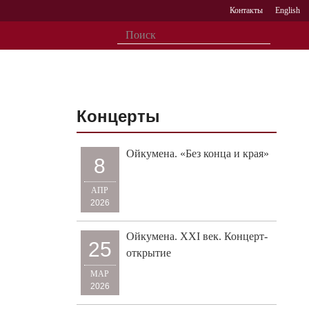
Контакты
English
Концерты
Ойкумена. «Без конца и края»
8
АПР
2026
Ойкумена. XXI век. Концерт-
25
открытие
МАР
2026