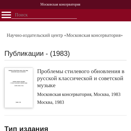
Московская консерватория
Открыть - закрыть
Главная
События
Афиша
Учеба
Наука
Структура
Персоналии
История
Партнерство
Научно-издательский центр «Московская консерватория»
Публикации - (1983)
Проблемы стилевого обновления в
русской классической и советской
музыке
Московская консерватория, Москва, 1983
Москва, 1983
Тип издания