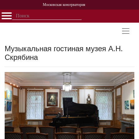
Московская консерватория
Открыть - закрыть
Главная
События
Афиша
Учеба
Наука
Структура
Персоналии
История
Партнерство
Музыкальная гостиная музея А.Н.
Скрябина