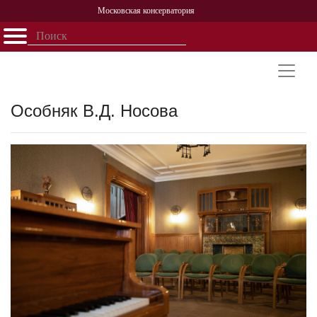
Московская консерватория
Открыть - закрыть
Главная
События
Афиша
Учеба
Наука
Структура
Персоналии
История
Партнерство
Особняк В.Д. Носова