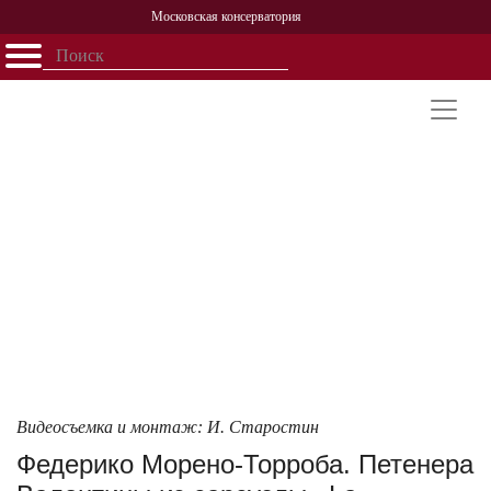
Московская консерватория
Открыть - закрыть
Главная
События
Афиша
Учеба
Наука
Структура
Персоналии
История
Партнерство
Видеосъемка и монтаж: И. Старостин
Федерико Морено-Торроба. Петенера