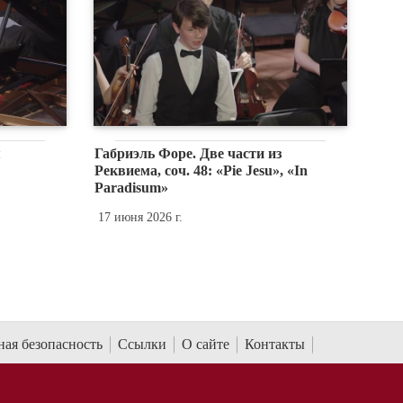
Кантата «Песни Родины». О премьере
Собрани
Фрагме
9 мая 2026 г.
8 мая 202
ая безопасность
Ссылки
О сайте
Контакты