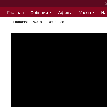
М
Главная
События
Афиша
Учеба
На
Партнерство
Новости
Фото
Все видео