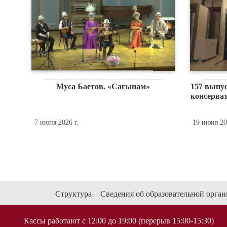
Габриэль Форе. Баллада для
Габриэль Форе
фортепиано с оркестром...
Реквиема, соч.
Paradisum»
17 июня 2026 г.
17 июня 2026 г.
Структура
Сведения об образовательной орга
Кассы работают с 12:00 до 19:00 (перерыв 15:00-15:30)