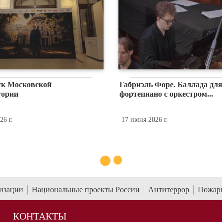
. Две части из
Фрагменты XIV Весеннего бала
 48: «Pie Jesu», «In
Московской консерватории
29 мая 2026 г.
низации
Национальные проекты России
Антитеррор
Пожарн
КОНТАКТЫ