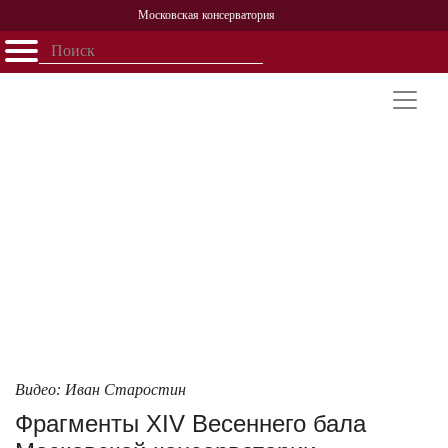
Московская консерватория
Открыть - закрыть
Главная
События
Афиша
Учеба
Наука
Структура
Персоналии
История
Партнерство
Видео: Иван Старостин
Фрагменты XIV Весеннего бала