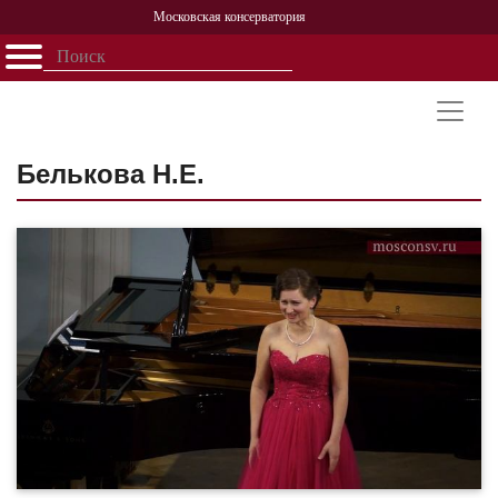
Московская консерватория
Открыть - закрыть
Главная
События
Афиша
Учеба
Наука
Структура
Персоналии
История
Партнерство
Белькова Н.Е.