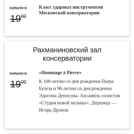
Класс ударных инструментов
начало в
Московской консерватории
19
00
Рахманиновский зал
консерватории
«Hommage à Pierre»
начало в
19
К 100-летию со дня рождения Пьера
00
Булеза и 96-летию со дня рождения
Эдисона Денисова. Ансамбль солистов
«Студия новой музыки». Дирижер —
Игорь Дронов