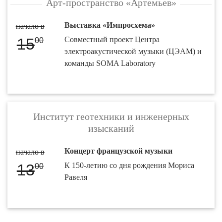
Арт-пространство «Артемьев»
Выставка «Импросхема»
начало в
15
Совместный проект Центра
00
электроакустической музыки (ЦЭАМ) и
команды SOMA Laboratory
Институт геотехники и инженерных
изысканий
Концерт французской музыки
начало в
13
К 150-летию со дня рождения Мориса
00
Равеля