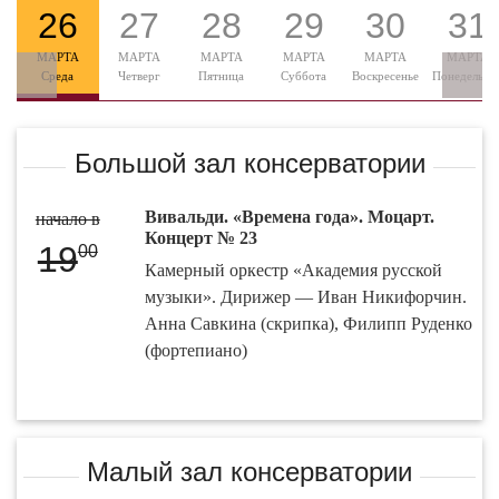
26
27
28
29
30
31
МАРТА
МАРТА
МАРТА
МАРТА
МАРТА
МАРТА
Среда
Четверг
Пятница
Суббота
Воскресенье
Понедельни
Большой зал консерватории
Вивальди. «Времена года». Моцарт.
начало в
Концерт № 23
19
00
Камерный оркестр «Академия русской
музыки». Дирижер — Иван Никифорчин.
Анна Савкина (скрипка), Филипп Руденко
(фортепиано)
Малый зал консерватории