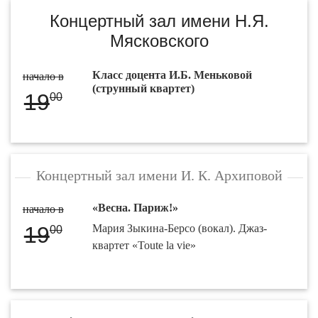
Концертный зал имени Н.Я.
Мясковского
Класс доцента И.Б. Меньковой
начало в
(струнный квартет)
19
00
Концертный зал имени И. К. Архиповой
«Весна. Париж!»
начало в
19
Мария Зыкина-Берсо (вокал). Джаз-
00
квартет «Toute la vie»