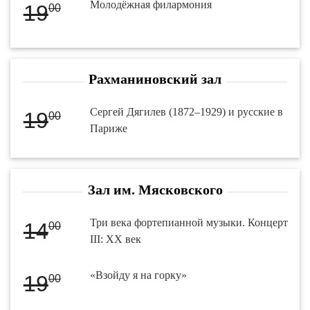
Молодёжная филармония
19
00
Рахманиновский зал
Сергей Дягилев (1872–1929) и русские в
19
00
Париже
Зал им. Мясковского
Три века фортепианной музыки. Концерт
14
00
III: XX век
«Взойду я на горку»
19
00