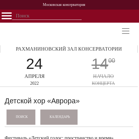
Московская консерватория
Открыть - закрыть
Главная
События
Афиша
Учеба
Наука
Структура
Персоналии
История
Партнерство
РАХМАНИНОВСКИЙ ЗАЛ КОНСЕРВАТОРИИ
24
14
00
АПРЕЛЯ
НАЧАЛО
2022
КОНЦЕРТА
Детской хор «Аврора»
КАЛЕНДАРЬ
ПОИСК
Фестиваль «Детский голос: пространство и время»