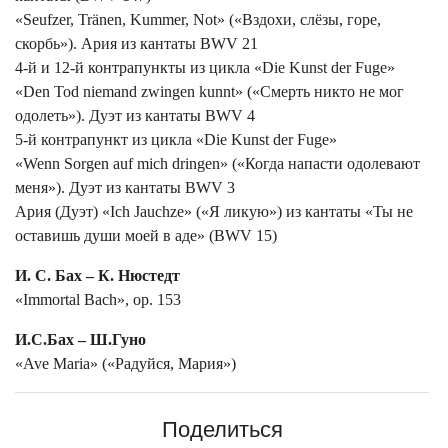
«Seufzer, Tränen, Kummer, Not» («Вздохи, слёзы, горе,
скорбь»). Ария из кантаты BWV 21
4-й и 12-й контрапункты из цикла «Die Kunst der Fuge»
«Den Tod niemand zwingen kunnt» («Смерть никто не мог
одолеть»). Дуэт из кантаты BWV 4
5-й контрапункт из цикла «Die Kunst der Fuge»
«Wenn Sorgen auf mich dringen» («Когда напасти одолевают
меня»). Дуэт из кантаты BWV 3
Ария (Дуэт) «Ich Jauchze» («Я ликую») из кантаты «Ты не
оставишь души моей в аде» (BWV 15)
И. С. Бах – К. Нюстедт
«Immortal Bach», op. 153
И.С.Бах – Ш.Гуно
«Ave Maria» («Радуйся, Мария»)
Поделиться