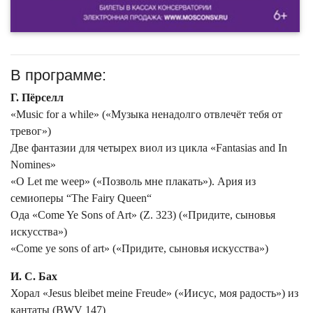
В программе:
Г. Пёрселл
«Music for a while» («Музыка ненадолго отвлечёт тебя от
тревог»)
Две фантазии для четырех виол из цикла «Fantasias and In
Nomines»
«O Let me weep» («Позволь мне плакать»). Ария из
семиоперы “The Fairy Queen“
Ода «Come Ye Sons of Art» (Z. 323) («Придите, сыновья
искусства»)
«Come ye sons of art» («Придите, сыновья искусства»)
И. С. Бах
Хорал «Jesus bleibet meine Freude» («Иисус, моя радость») из
кантаты (BWV 147)