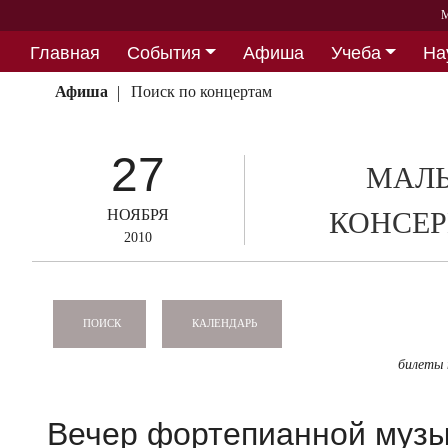
М
Главная
События
Афиша
Учеба
На
Партнерство
Афиша
Поиск по концертам
27
МАЛЫ
НОЯБРЯ
КОНСЕР
2010
КАЛЕНДАРЬ
ПОИСК
билеты
Вечер фортепианной муз