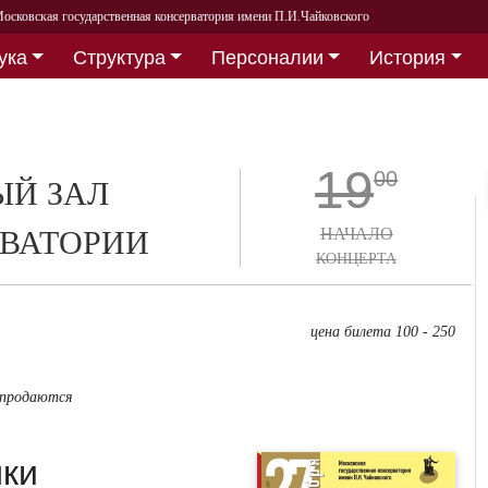
осковская государственная консерватория имени П.И.Чайковского
ука
Структура
Персоналии
История
19
00
Й ЗАЛ
ВАТОРИИ
НАЧАЛО
КОНЦЕРТА
цена билета 100 - 250
 продаются
ыки