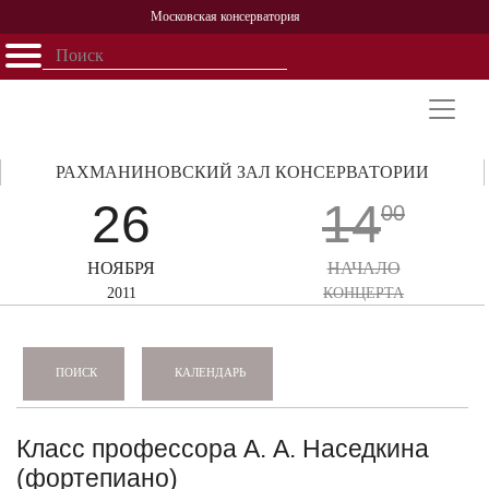
Московская консерватория
Открыть - закрыть
Главная
События
Афиша
Учеба
Наука
Структура
Персоналии
История
Партнерство
РАХМАНИНОВСКИЙ ЗАЛ КОНСЕРВАТОРИИ
26
14
00
НОЯБРЯ
НАЧАЛО
2011
КОНЦЕРТА
КАЛЕНДАРЬ
ПОИСК
Класс профессора А. А. Наседкина
(фортепиано)