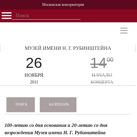
Московская консерватория
Открыть - закрыть
Главная
События
Афиша
Учеба
Наука
Структура
Персоналии
История
Партнерство
МУЗЕЙ ИМЕНИ Н. Г. РУБИНШТЕЙНА
26
14
00
НОЯБРЯ
НАЧАЛО
2011
КОНЦЕРТА
КАЛЕНДАРЬ
ПОИСК
100-летию со дня основания и 20-летию со дня
возрождения Музея имени Н. Г. Рубинштейна