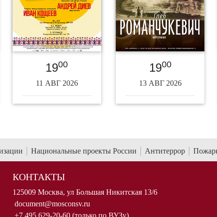
00
00
19
19
11 АВГ 2026
13 АВГ 2026
низации
Национальные проекты России
Антитеррор
Пожарн
КОНТАКТЫ
125009 Москва, ул Большая Никитская 13/6
document@mosconsv.ru
+7 495 629-20-60 (только по ВУЗу)