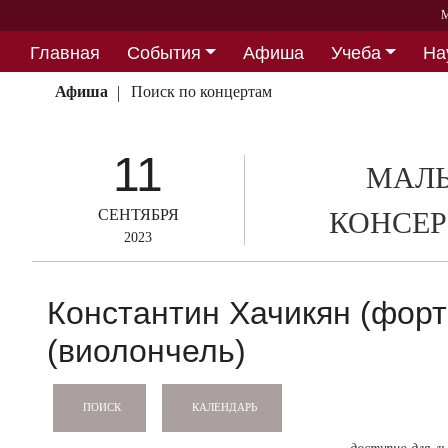
М
Главная
События
Афиша
Учеба
На
Партнерство
Афиша
Поиск по концертам
11
МАЛЫ
СЕНТЯБРЯ
КОНСЕР
2023
Константин Хачикян (форт
(виолончель)
КАЛЕНДАРЬ
ПОИСК