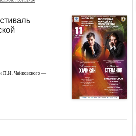
ьготного посещения
стиваль
ской
—
и П.И. Чайковского —