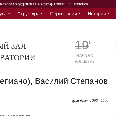
осковская государственная консерватория имени П.И.Чайковского
ука
Структура
Персоналии
История
19
00
Й ЗАЛ
ВАТОРИИ
НАЧАЛО
КОНЦЕРТА
епиано), Василий Степанов
цена билета 300 - 1500