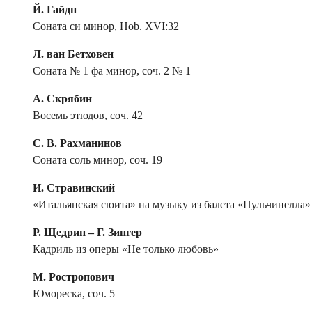
Й. Гайдн
Соната си минор, Hob. XVI:32
Л. ван Бетховен
Соната № 1 фа минор, соч. 2 № 1
А. Скрябин
Восемь этюдов, соч. 42
С. В. Рахманинов
Соната соль минор, соч. 19
И. Стравинский
«Итальянская сюита» на музыку из балета «Пульчинелла»
Р. Щедрин – Г. Зингер
Кадриль из оперы «Не только любовь»
М. Ростропович
Юмореска, соч. 5