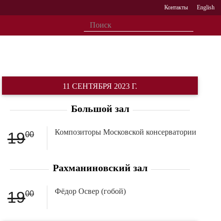
Контакты
English
11 СЕНТЯБРЯ 2023 Г.
Большой зал
Композиторы Московской консерватории
19
00
Рахманиновский зал
Фёдор Освер (гобой)
19
00